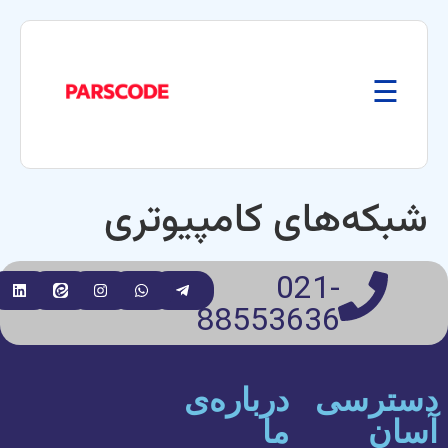
☰
شبکه‌های کامپیوتری
021-
88553636
سترسی
درباره‌ی
سان
ما